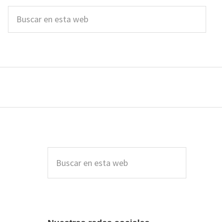
Buscar
en
esta
web
Barra
lateral
Buscar
en
principal
esta
web