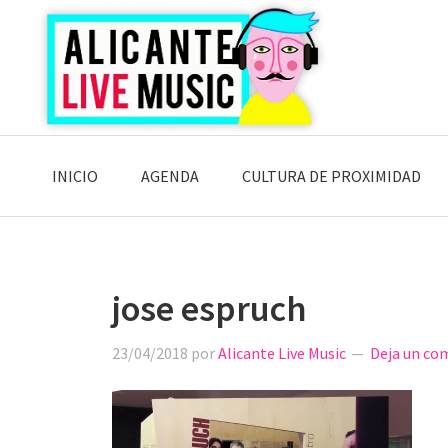
Saltar
Saltar
Saltar
a
al
a
la
contenido
la
navegación
principal
barra
principal
lateral
principal
INICIO
AGENDA
CULTURA DE PROXIMIDAD
jose espruch
23/04/2018
por
Alicante Live Music
Deja un co