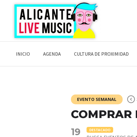
Saltar
Saltar
Saltar
a
al
a
la
contenido
la
navegación
principal
barra
principal
lateral
principal
INICIO
AGENDA
CULTURA DE PROXIMIDAD
EVENTO SEMANAL
COMPRAR 
19
DESTACADO