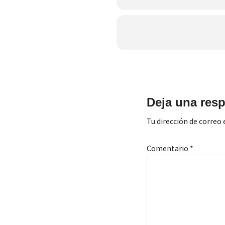
Interacciones
con
Deja una res
los
Tu dirección de correo 
lectores
Comentario
*