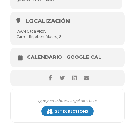
LOCALIZACIÓN
Joe *Pask es rock, es folk y es americana, todo esto
aliñado con el sentir de la escena indie valenciana.
IVAM Cada Alcoy
Después de lanzar las autoediciones de Hang it y A la
Carrer Rigobert Albors, 8
deriva hace cinco años, la banda fue galardonada con el
premio Ovidi Montllor a mejor disco de rock por Salt (La
Fera CC, 2018), su primer disco.
CALENDARIO
GOOGLE CAL
Después de tres años de silencio, y una pandemia por
el medio, Joe Pask volvían con
Jo i el món
(Primavera d
´Hivern / La Fera CC, 2021), el segundo proyecto del
músico valenciano que ha contado con su productor de
cabecera, Blai Antoni Vañó. Un tándem musical que en
este trabajo va un paso más allá, y es que Joe Pask y Blai
Antoni Vañó han explorado nuevas sonoridades y
maneras de transmitir las emociones a través de su
música.
GET DIRECTIONS
Jo i el món es, según comunicado, un reflejo del
«afartament» por el papel residual y el abandono social