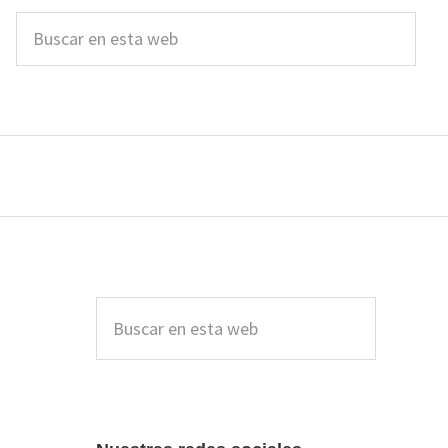
Buscar
en
esta
web
Barra
lateral
Buscar
en
principal
esta
web