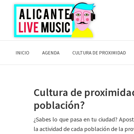
Saltar
Saltar
Saltar
a
al
a
la
contenido
la
navegación
principal
barra
principal
lateral
principal
INICIO
AGENDA
CULTURA DE PROXIMIDAD
Cultura de proximidad
población?
¿Sabes lo que pasa en tu ciudad? Apost
la actividad de cada población de la p