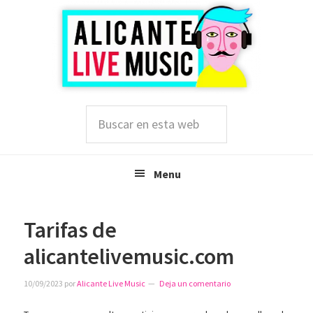
Saltar
Saltar
Saltar
a
al
a
la
contenido
la
navegación
principal
barra
principal
lateral
principal
Buscar
en
esta
web
Menu
Tarifas de
alicantelivemusic.com
10/09/2023
por
Alicante Live Music
Deja un comentario