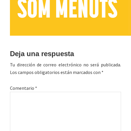
Interacciones
Deja una respuesta
con
Tu dirección de correo electrónico no será publicada.
los
Los campos obligatorios están marcados con
*
lectores
Comentario
*