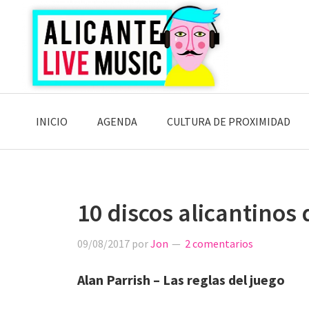
Saltar
Saltar
Saltar
a
al
a
la
contenido
la
navegación
principal
barra
principal
lateral
principal
INICIO
AGENDA
CULTURA DE PROXIMIDAD
10 discos alicantinos 
09/08/2017
por
Jon
2 comentarios
Alan Parrish – Las reglas del juego