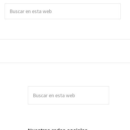
Buscar
en
esta
web
Barra
lateral
Buscar
en
principal
esta
web