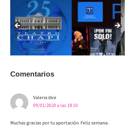
Interacciones
Comentarios
con
los
Valeria
dice
lectores
09/01/2020 a las 18:10
Muchas gracias por tu aportación. Feliz semana.