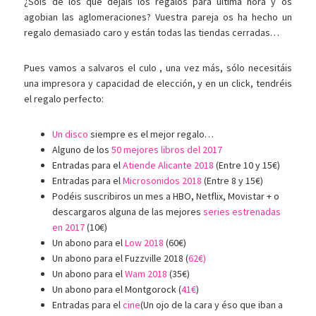
¿Sois de los que dejáis los regalos para última hora y os
agobian las aglomeraciones? Vuestra pareja os ha hecho un
regalo demasiado caro y están todas las tiendas cerradas…
Pues vamos a salvaros el culo , una vez más, sólo necesitáis
una impresora y capacidad de elección, y en un click, tendréis
el regalo perfecto:
Un disco
siempre es el mejor regalo…
Alguno de los
50 mejores libros del 2017
Entradas para el
Atiende Alicante 2018
(Entre 10 y 15€)
Entradas para el
Microsonidos 2018
(Entre 8 y 15€)
Podéis suscribiros un mes a HBO, Netflix, Movistar + o
descargaros alguna de las mejores
series estrenadas
en 2017
(10€)
Un abono para el
Low 2018
(60€)
Un abono para el Fuzzville 2018 (
62€)
Un abono para el
Wam 2018
(35€)
Un abono para el Montgorock (
41€
)
Entradas para el
cine
(Un ojo de la cara y éso que iban a