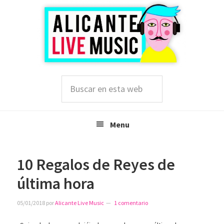
Saltar
Saltar
Saltar
a
al
a
la
contenido
la
navegación
principal
barra
principal
lateral
principal
Buscar
en
esta
web
Menu
10 Regalos de Reyes de
última hora
05/01/2018
por
Alicante Live Music
1 comentario