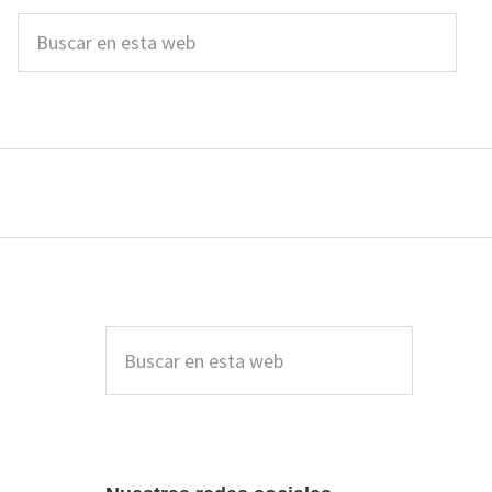
Buscar
en
esta
web
Barra
lateral
Buscar
en
principal
esta
web