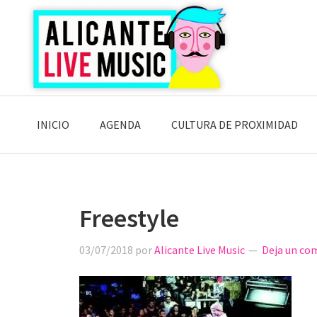
Saltar
Saltar
Saltar
a
al
a
la
contenido
la
navegación
principal
barra
principal
lateral
principal
INICIO
AGENDA
CULTURA DE PROXIMIDAD
Freestyle
03/07/2018
por
Alicante Live Music
Deja un co