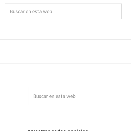
Buscar
en
esta
web
Barra
lateral
Buscar
en
principal
esta
web