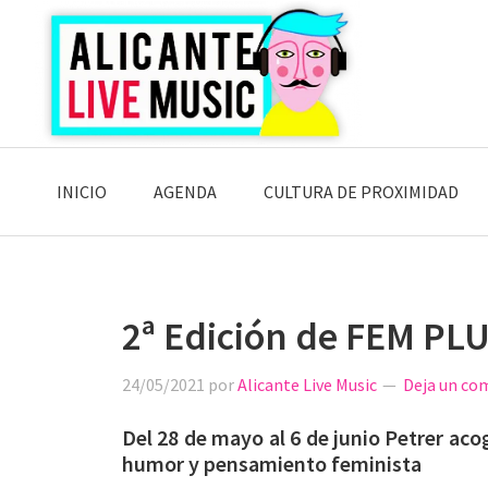
Saltar
Saltar
Saltar
a
al
a
la
contenido
la
navegación
principal
barra
principal
lateral
principal
INICIO
AGENDA
CULTURA DE PROXIMIDAD
2ª Edición de FEM PL
24/05/2021
por
Alicante Live Music
Deja un co
Del 28 de mayo al 6 de junio Petrer acog
humor y pensamiento feminista