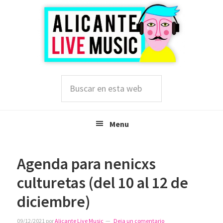
Saltar
Saltar
Saltar
a
al
a
la
contenido
la
navegación
principal
barra
principal
lateral
principal
Buscar
en
esta
web
Menu
Agenda para nenicxs
culturetas (del 10 al 12 de
diciembre)
09/12/2021
por
Alicante Live Music
Deja un comentario