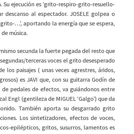
 Su ejecución es ‘grito-respiro-grito-resuello-
 dar descanso al espectador. JOSELE golpea o
grito-…’, aportando la energía que se espera,
 de música.
 mismo secunda la fuerte pegada del resto que
 segundas/terceras voces el grito desesperado
e los paisajes ( unas veces agrestres, áridos,
igrosos) es JAVI que, con su guitarra Godín de
l de pedales de efectos, va guiándonos entre
zal Engl (gentileza de MIGUEL ‘Galgo’) que da
nido. También aporta su desgarrado grito
ones. Los sintetizadores, efectos de voces,
os-epilépticos, gritos, susurros, lamentos es