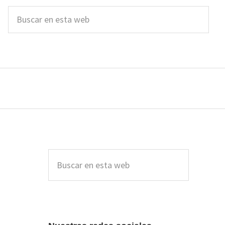
Buscar
en
esta
web
Barra
lateral
Buscar
en
principal
esta
web