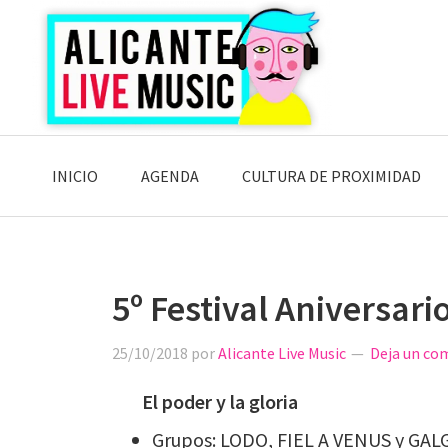
Saltar
Saltar
Saltar
a
al
a
la
contenido
la
navegación
principal
barra
principal
lateral
principal
INICIO
AGENDA
CULTURA DE PROXIMIDAD
5º Festival Aniversari
25/10/2018
por
Alicante Live Music
Deja un co
El poder y la gloria
Grupos:
LODO, FIEL A VENUS y GAL