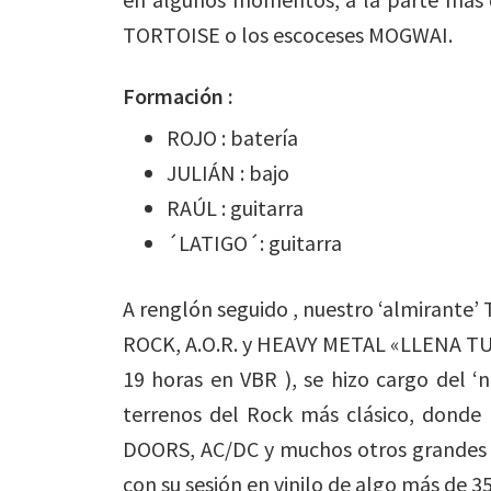
TORTOISE o los escoceses MOGWAI.
Formación :
ROJO : batería
JULIÁN : bajo
RAÚL : guitarra
´LATIGO´: guitarra
A renglón seguido , nuestro ‘almirante
ROCK, A.O.R. y HEAVY METAL «LLENA TU 
19 horas en VBR ), se hizo cargo del ‘n
terrenos del Rock más clásico, dond
DOORS, AC/DC y muchos otros grandes d
con su sesión en vinilo de algo más de 3