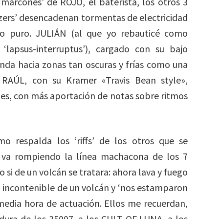
‘marcones’ de ROJO, el baterista, los otros 3
zers’ desencadenan tormentas de electricidad
o puro. JULIÁN (al que yo rebauticé como
‘lapsus-interruptus’), cargado con su bajo
anda hacia zonas tan oscuras y frías como una
 RAÚL, con su Kramer «Travis Bean style»,
s, con más aportación de notas sobre ritmos
mo respalda los ‘riffs’ de los otros que se
va rompiendo la línea machacona de los 7
i de un volcán se tratara: ahora lava y fuego
za incontenible de un volcán y ‘nos estamparon
media hora de actuación. Ellos me recuerdan,
ura de los 35007, a los CULT OF LUNA, a los