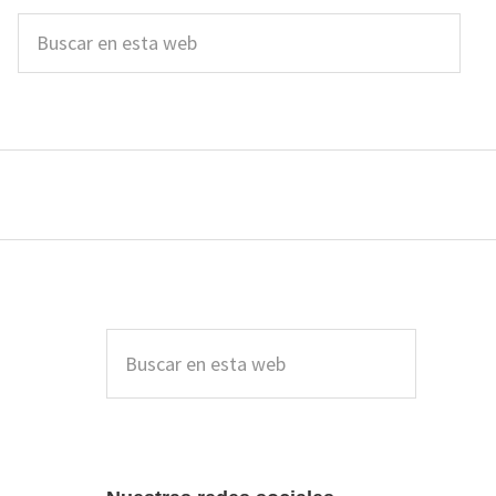
Buscar
en
esta
web
Barra
lateral
Buscar
en
principal
esta
web