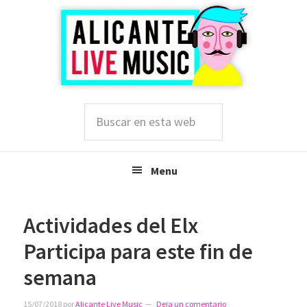
Saltar
Saltar
Saltar
a
al
a
la
contenido
la
navegación
principal
barra
principal
lateral
principal
Buscar
en
esta
web
Menu
Actividades del Elx
Participa para este fin de
semana
15/07/2018
por
Alicante Live Music
Deja un comentario