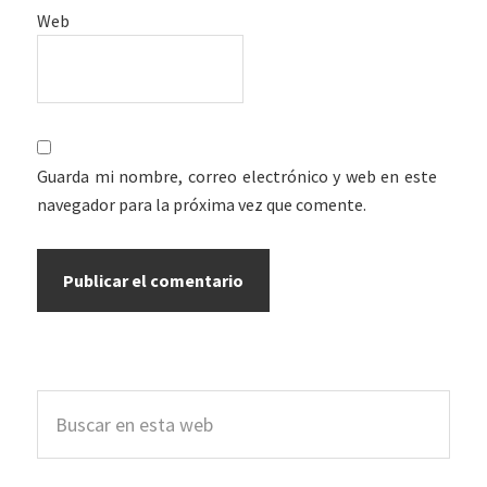
Web
Guarda mi nombre, correo electrónico y web en este
navegador para la próxima vez que comente.
Barra
Buscar
lateral
en
esta
principal