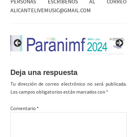
PERSONAS ESCRÍBENOS AL CORREO
ALICANTELIVEMUSIC@GMAIL.COM
Interacciones
Deja una respuesta
con
Tu dirección de correo electrónico no será publicada.
los
Los campos obligatorios están marcados con
*
lectores
Comentario
*