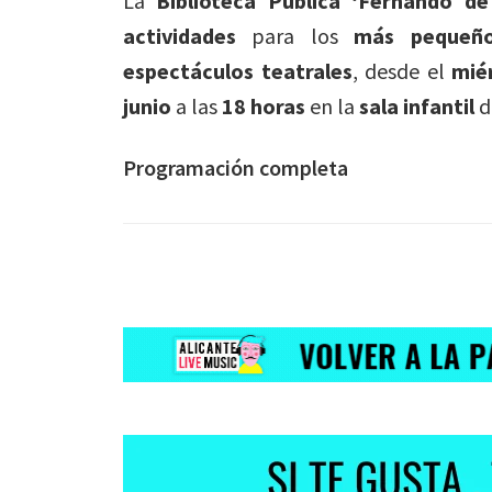
La
Biblioteca Pública ‘Fernando d
actividades
para los
más pequeñ
espectáculos
teatrales
, desde el
mié
junio
a las
18 horas
en la
sala infantil
d
Programación completa