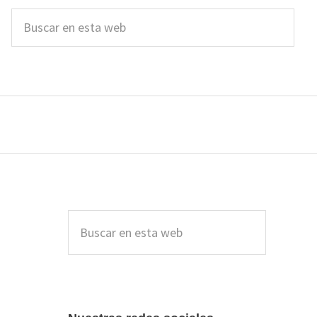
Buscar
en
esta
web
Barra
lateral
Buscar
en
principal
esta
web