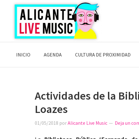
Saltar
Saltar
Saltar
a
al
a
la
contenido
la
navegación
principal
barra
principal
lateral
principal
INICIO
AGENDA
CULTURA DE PROXIMIDAD
Actividades de la Bib
Loazes
01/05/2018
por
Alicante Live Music
Deja un co