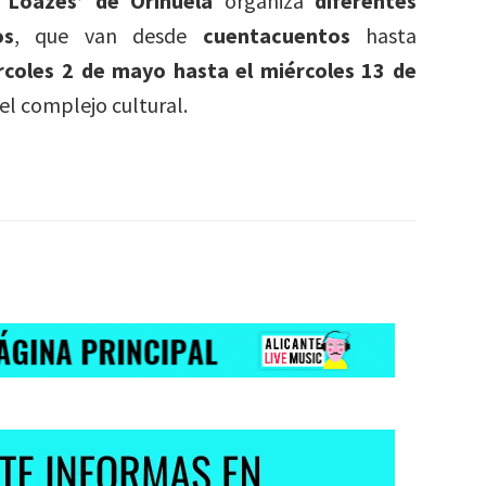
e Loazes’ de Orihuela
organiza
diferentes
os
, que van desde
cuentacuentos
hasta
rcoles 2 de mayo hasta el miércoles 13 de
el complejo cultural.