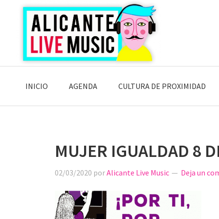
Saltar
Saltar
Saltar
a
al
a
la
contenido
la
navegación
principal
barra
principal
lateral
principal
INICIO
AGENDA
CULTURA DE PROXIMIDAD
MUJER IGUALDAD 8 
02/03/2020
por
Alicante Live Music
Deja un co