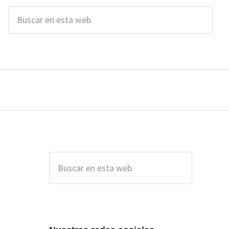
Buscar
en
esta
web
Barra
lateral
Buscar
en
principal
esta
web