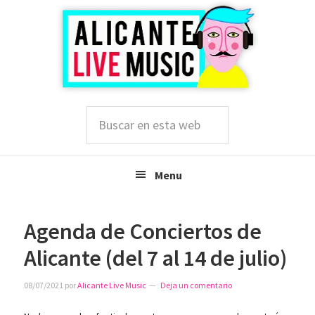
Saltar
Saltar
Saltar
a
al
a
la
contenido
la
navegación
principal
barra
principal
lateral
principal
Buscar
en
esta
web
Menu
Agenda de Conciertos de
Alicante (del 7 al 14 de julio)
08/07/2021
por
Alicante Live Music
Deja un comentario