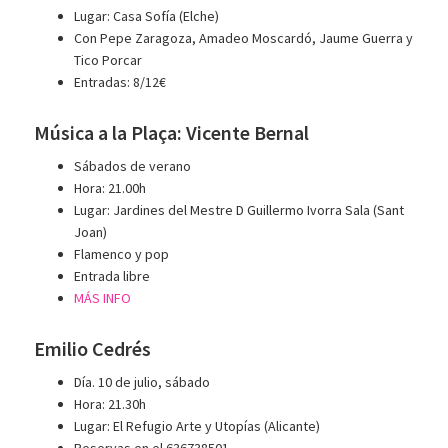
Lugar: Casa Sofía (Elche)
Con Pepe Zaragoza, Amadeo Moscardó, Jaume Guerra y
Tico Porcar
Entradas: 8/12€
Música a la Plaça: Vicente Bernal
Sábados de verano
Hora: 21.00h
Lugar: Jardines del Mestre D Guillermo Ivorra Sala (Sant
Joan)
Flamenco y pop
Entrada libre
MÁS INFO
Emilio Cedrés
Día. 10 de julio, sábado
Hora: 21.30h
Lugar: El Refugio Arte y Utopías (Alicante)
Reservas en el 636738501