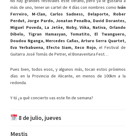
No hay grandes festivales este verano, pero ya le gustaría a
más de uno, tener un cartel de 4 días con nombres como
Iván
Ferreiro, M-Clan, Carlos Sadness, Delaporte, Rober
Perdut, Jorge Pardo, Jonatan Penalba, David Dorantes,
Miguel Poveda, La Jetèe, Noby, Viika, Nativa, Orlando
Dibelo, Tigran Hamasyan, Tomatito, El Twanguero,
Doudou Nganga, Mercedes Cañas, Arturo Serra Quartet,
Eva Yerbabuena, Efecto Siam, Xeco Rojo
, el Festival de
Guitarra José Tomás de Petrer, el Bonaventura Fest…
Pues bien, todos esos, y algunos más, tocan estos próximos
días en la Provincia de Alicante, en menos de 100km a la
redonda.
Y tú ¿a qué concierto vas este fin de semana?
8 de julio, jueves
Mestis