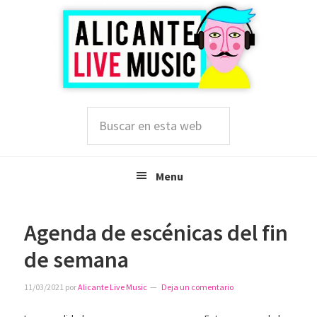
Saltar
Saltar
Saltar
a
al
a
la
contenido
la
navegación
principal
barra
principal
lateral
principal
Buscar
en
esta
web
Menu
Agenda de escénicas del fin
de semana
11/03/2021
por
Alicante Live Music
Deja un comentario