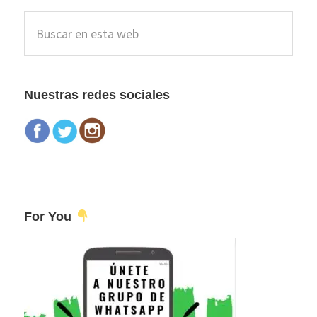
Barra
Buscar
lateral
en
esta
principal
web
Nuestras redes sociales
For You