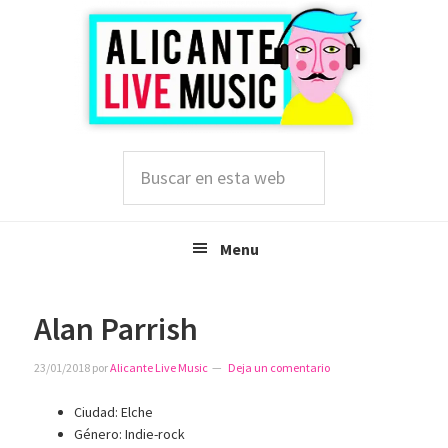
Saltar
Saltar
Saltar
a
al
a
la
contenido
la
navegación
principal
barra
principal
lateral
principal
Buscar
en
esta
web
Menu
Alan Parrish
23/01/2018
por
Alicante Live Music
Deja un comentario
Ciudad: Elche
Género: Indie-rock