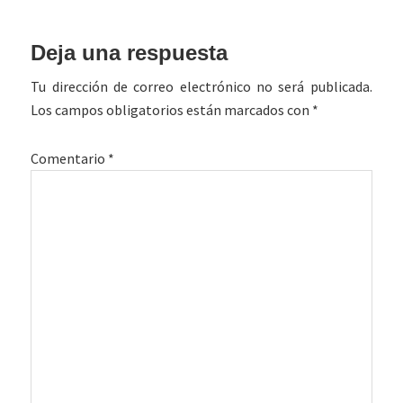
Interacciones
Deja una respuesta
con
Tu dirección de correo electrónico no será publicada.
los
Los campos obligatorios están marcados con
*
lectores
Comentario
*