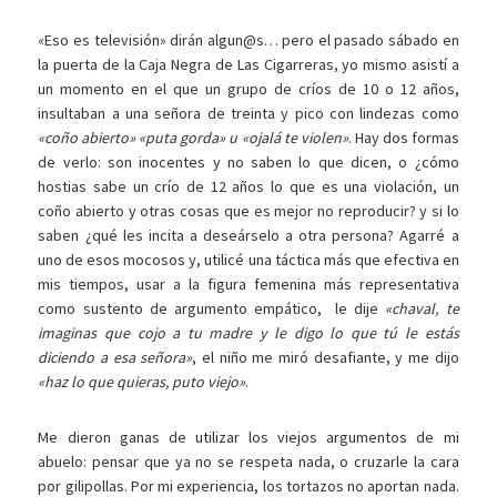
«Eso es televisión» dirán algun@s… pero el pasado sábado en
la puerta de la Caja Negra de Las Cigarreras, yo mismo asistí a
un momento en el que un grupo de críos de 10 o 12 años,
insultaban a una señora de treinta y pico con lindezas como
«coño abierto» «puta gorda» u «ojalá te violen»
. Hay dos formas
de verlo: son inocentes y no saben lo que dicen, o ¿cómo
hostias sabe un crío de 12 años lo que es una violación, un
coño abierto y otras cosas que es mejor no reproducir? y si lo
saben ¿qué les incita a deseárselo a otra persona? Agarré a
uno de esos mocosos y, utilicé una táctica más que efectiva en
mis tiempos, usar a la figura femenina más representativa
como sustento de argumento empático, le dije
«chaval, te
imaginas que cojo a tu madre y le digo lo que tú le estás
diciendo a esa señora»
, el niño me miró desafiante, y me dijo
«haz lo que quieras, puto viejo»
.
Me dieron ganas de utilizar los viejos argumentos de mi
abuelo: pensar que ya no se respeta nada, o cruzarle la cara
por gilipollas. Por mi experiencia, los tortazos no aportan nada.