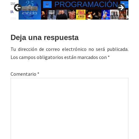
Interacciones
Deja una respuesta
con
Tu dirección de correo electrónico no será publicada.
los
Los campos obligatorios están marcados con
*
lectores
Comentario
*