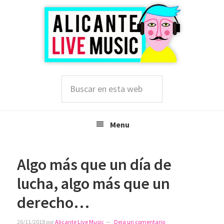
Saltar
Saltar
Saltar
a
al
a
la
contenido
la
navegación
principal
barra
principal
lateral
principal
Buscar
en
esta
web
Menu
Algo más que un día de
lucha, algo más que un
derecho…
26/11/2018
por
Alicante Live Music
Deja un comentario