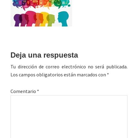
Interacciones
Deja una respuesta
con
Tu dirección de correo electrónico no será publicada.
los
Los campos obligatorios están marcados con
*
lectores
Comentario
*