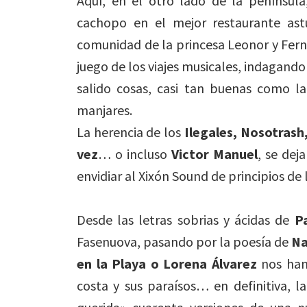
Aquí, en el otro lado de la penínsul
cachopo en el mejor restaurante astu
comunidad de la princesa Leonor y Fern
juego de los viajes musicales, indagando
salido cosas, casi tan buenas como 
manjares.
La herencia de los
Ilegales, Nosotrash
vez
… o incluso
Victor Manuel
, se dej
envidiar al Xixón Sound de principios de 
Desde las letras sobrias y ácidas de
P
Fasenuova, pasando por la poesía de
Na
en la Playa o Lorena Álvarez
nos han 
costa y sus paraísos… en definitiva, l