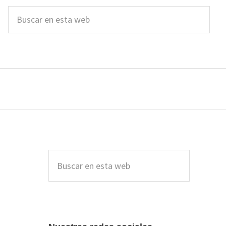
Buscar
en
esta
web
Barra
lateral
Buscar
en
principal
esta
web