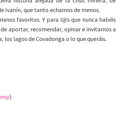
eva historia alejada de la crisis minera, de
a de Ivanín, que tanto echamos de menos.
urianos favoritos. Y para l@s que nunca habéis
s de aportar, recomendar, opinar e invitarnos a
a, los lagos de Covadonga o lo que queráis.
amp
)