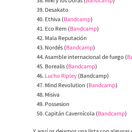
Miki y los Doras (
Bandcamp
)
Desakato
Ethiva (
Bandcamp
)
Eco Rem (
Bandcamp
)
Mala Reputación
Nordés (
Bandcamp
)
Asamble internacional de fuego (
B
Borealis (
Bandcamp
)
Lucho Ripley
(Bandcamp)
Mind Revolution (
Bandcamp
)
Misiva
Possesion
Capitán Cavernícola (
Bandcamp
)
Y aquí os dejamos una lista con algunas