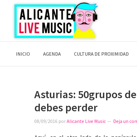
Saltar
Saltar
Saltar
a
al
a
la
contenido
la
navegación
principal
barra
principal
lateral
principal
INICIO
AGENDA
CULTURA DE PROXIMIDAD
Asturias: 50grupos de
debes perder
08/09/2016
por
Alicante Live Music
Deja un co