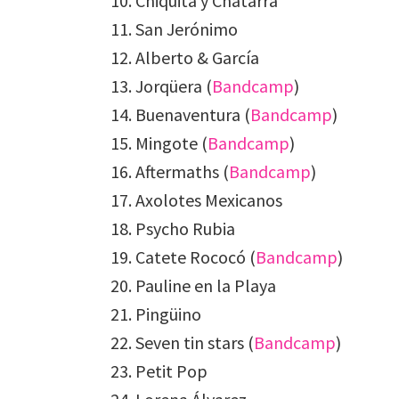
Chiquita y Chatarra
San Jerónimo
Alberto & García
Jorqüera (
Bandcamp
)
Buenaventura (
Bandcamp
)
Mingote (
Bandcamp
)
Aftermaths (
Bandcamp
)
Axolotes Mexicanos
Psycho Rubia
Catete Rococó (
Bandcamp
)
Pauline en la Playa
Pingüino
Seven tin stars (
Bandcamp
)
Petit Pop