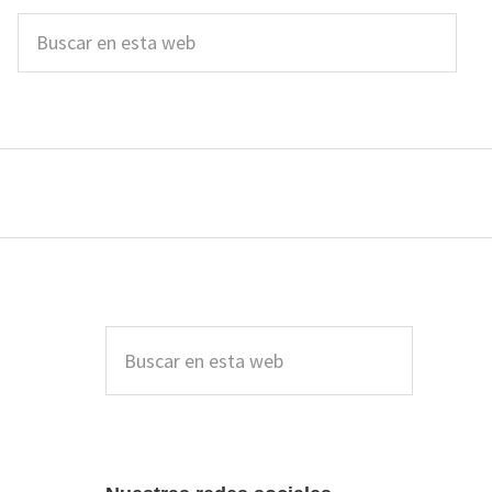
Buscar
en
esta
web
Barra
lateral
Buscar
en
principal
esta
web