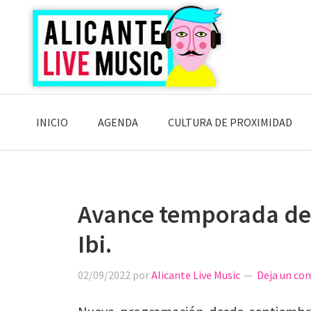
Saltar
Saltar
Saltar
a
al
a
la
contenido
la
navegación
principal
barra
principal
lateral
principal
INICIO
AGENDA
CULTURA DE PROXIMIDAD
Avance temporada de 
Ibi.
02/09/2022
por
Alicante Live Music
Deja un co