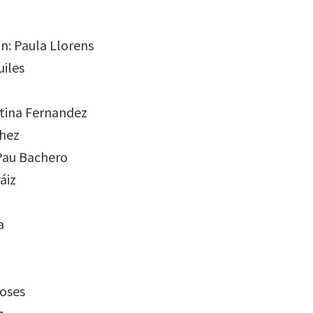
n: Paula Llorens
uiles
tina Fernandez
chez
 Pau Bachero
áiz
a
Roses