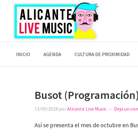
Saltar
Saltar
Saltar
a
al
a
la
contenido
la
navegación
principal
barra
principal
lateral
principal
INICIO
AGENDA
CULTURA DE PROXIMIDAD
Busot (Programación
13/09/2018
por
Alicante Live Music
Deja un co
Así se presenta el mes de octubre en Bu