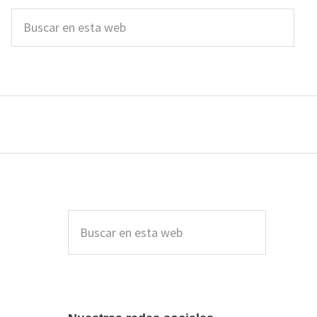
Buscar
en
esta
web
Barra
lateral
Buscar
en
principal
esta
web