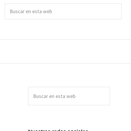
Buscar
en
esta
web
Barra
lateral
Buscar
en
principal
esta
web