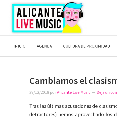
Saltar
Saltar
Saltar
a
al
a
la
contenido
la
navegación
principal
barra
principal
lateral
principal
INICIO
AGENDA
CULTURA DE PROXIMIDAD
Cambiamos el clasism
28/12/2018
por
Alicante Live Music
Deja un co
Tras las últimas acusaciones de clasism
detractores) hemos aprovechado los dí