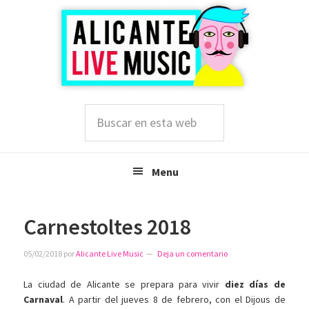
Saltar
Saltar
Saltar
a
al
a
la
contenido
la
navegación
principal
barra
principal
lateral
principal
Buscar
en
esta
web
Menu
Carnestoltes 2018
05/02/2018
por
Alicante Live Music
Deja un comentario
La ciudad de Alicante se prepara para vivir
diez días de
Carnaval
. A partir del jueves 8 de febrero, con el Dijous de