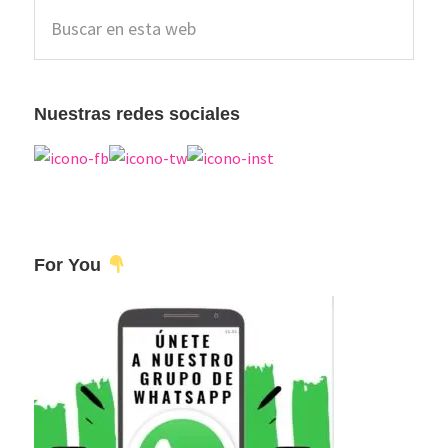
Barra
Buscar
lateral
en
esta
principal
web
Nuestras redes sociales
For You