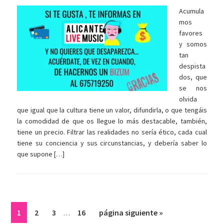
Acumula
mos
favores
y somos
tan
despista
dos, que
se nos
olvida
que igual que la cultura tiene un valor, difundirla, o que tengáis
la comodidad de que os llegue lo más destacable, también,
tiene un precio. Filtrar las realidades no sería ético, cada cual
tiene su conciencia y sus circunstancias, y debería saber lo
que supone […]
Páginas
Página
Página
Página
Página
Ir
1
2
3
16
página siguiente »
…
intermedias