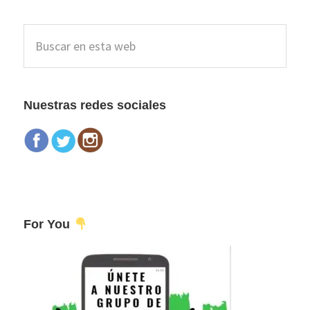
a
omitidas
la
Barra
Buscar
lateral
en
esta
principal
web
Nuestras redes sociales
For You