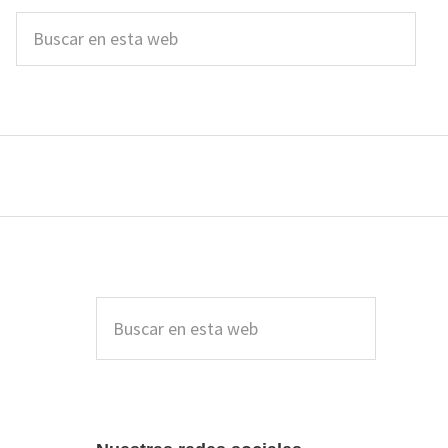
Buscar
en
esta
web
Barra
lateral
Buscar
en
principal
esta
web