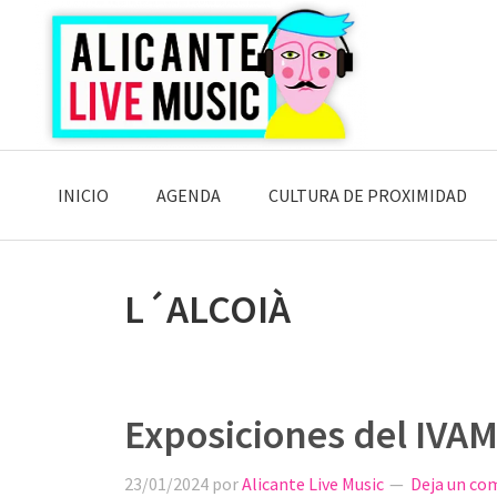
Saltar
Saltar
Saltar
a
al
a
la
contenido
la
navegación
principal
barra
principal
lateral
principal
INICIO
AGENDA
CULTURA DE PROXIMIDAD
L´ALCOIÀ
Exposiciones del IVAM
23/01/2024
por
Alicante Live Music
Deja un co