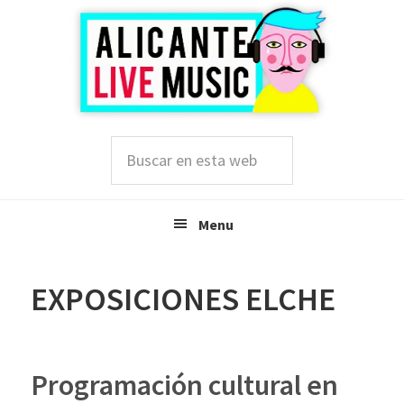
Saltar
Saltar
Saltar
a
al
a
la
contenido
la
navegación
principal
barra
principal
lateral
principal
Buscar
en
esta
web
Menu
EXPOSICIONES ELCHE
Programación cultural en