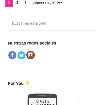
Página
Página
Página
Ir
1
2
3
página siguiente »
a
la
Barra
Buscar
lateral
en
esta
principal
web
Nuestras redes sociales
For You