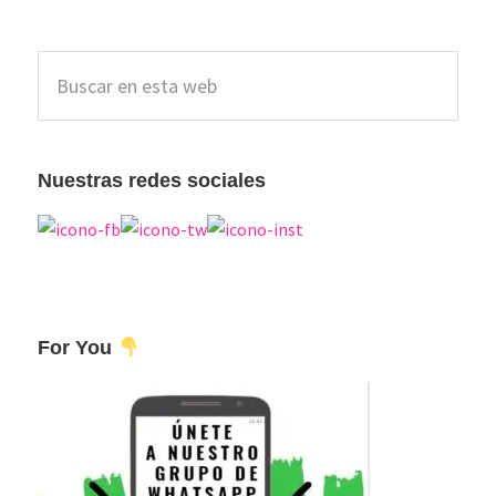
Barra
Buscar
lateral
en
esta
principal
web
Nuestras redes sociales
For You