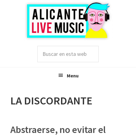
Saltar
Saltar
Saltar
a
al
a
la
contenido
la
navegación
principal
barra
principal
lateral
principal
Buscar
en
esta
web
Menu
LA DISCORDANTE
Abstraerse, no evitar el