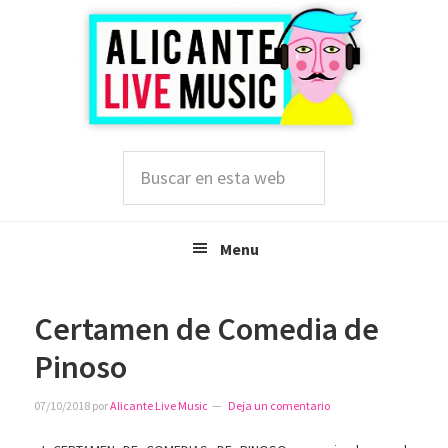
Saltar
Saltar
Saltar
a
al
a
la
contenido
la
navegación
principal
barra
principal
lateral
principal
Buscar
en
esta
web
Menu
Certamen de Comedia de
Pinoso
07/10/2018
por
Alicante Live Music
Deja un comentario