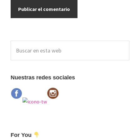
Barra
Buscar
lateral
en
esta
principal
web
Nuestras redes sociales
For You