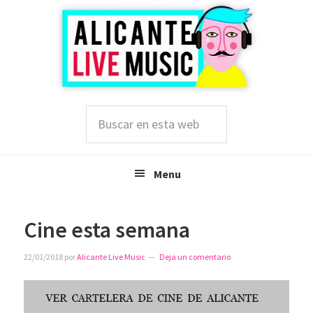
Saltar
Saltar
Saltar
a
al
a
la
contenido
la
navegación
principal
barra
principal
lateral
principal
Buscar
en
esta
web
Menu
Cine esta semana
22/01/2018
por
Alicante Live Music
Deja un comentario