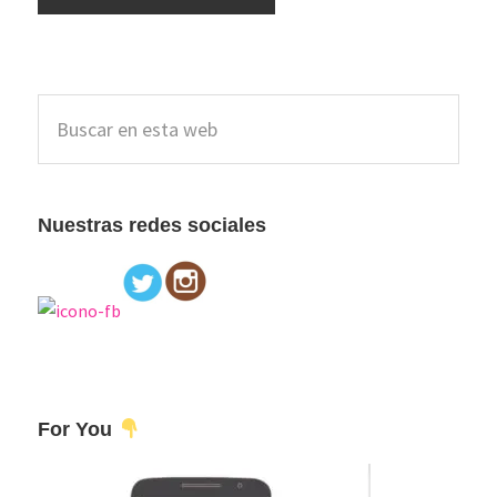
Barra
Buscar
lateral
en
esta
principal
web
Nuestras redes sociales
For You