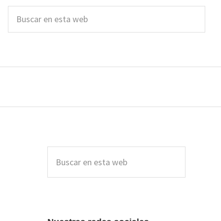
Buscar
en
esta
web
Barra
lateral
Buscar
en
principal
esta
web