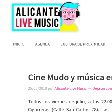
Saltar
Saltar
Saltar
a
al
a
la
contenido
la
navegación
principal
barra
principal
lateral
principal
INICIO
AGENDA
CULTURA DE PROXIMIDAD
Cine Mudo y música e
25/06/2018
por
Alicante Live Music
Deja un co
Todos los viernes de julio, a las 22.
Cigarreras (Calle San Carlos 78). Las 