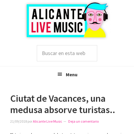
Saltar
Saltar
Saltar
a
al
a
la
contenido
la
navegación
principal
barra
principal
lateral
principal
Buscar
en
esta
web
Menu
Ciutat de Vacances, una
medusa absorve turistas..
21/09/2018
por
Alicante Live Music
Deja un comentario