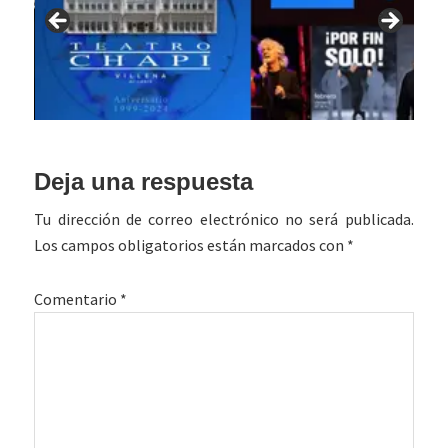
Interacciones
Deja una respuesta
con
Tu dirección de correo electrónico no será publicada.
los
Los campos obligatorios están marcados con
*
lectores
Comentario
*