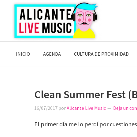
Saltar
Saltar
Saltar
a
al
a
la
contenido
la
navegación
principal
barra
principal
lateral
principal
INICIO
AGENDA
CULTURA DE PROXIMIDAD
Clean Summer Fest (B
16/07/2017
por
Alicante Live Music
Deja un co
El primer día me lo perdí por cuestione