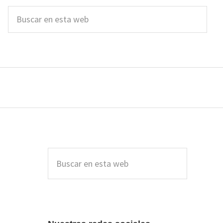
Buscar
en
esta
web
Barra
lateral
Buscar
en
principal
esta
web