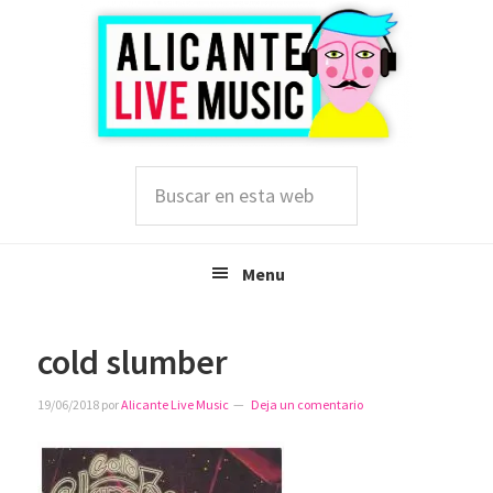
Saltar
Saltar
Saltar
a
al
a
la
contenido
la
navegación
principal
barra
principal
lateral
principal
Buscar
en
esta
web
Menu
cold slumber
19/06/2018
por
Alicante Live Music
Deja un comentario