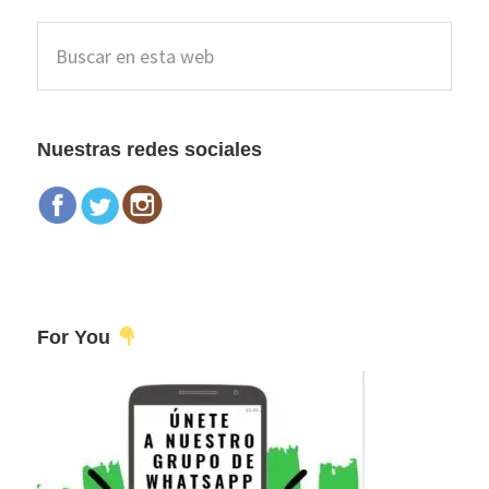
Barra
Buscar
lateral
en
esta
principal
web
Nuestras redes sociales
For You