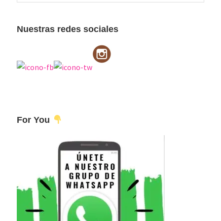
esta
principal
web
Nuestras redes sociales
For You