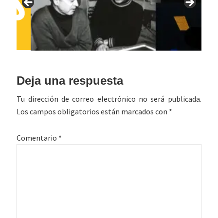
Interacciones
Deja una respuesta
con
Tu dirección de correo electrónico no será publicada.
los
Los campos obligatorios están marcados con
*
lectores
Comentario
*