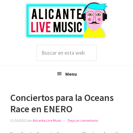
Saltar
Saltar
Saltar
a
al
a
la
contenido
la
navegación
principal
barra
principal
lateral
principal
Buscar
en
esta
web
Menu
Conciertos para la Oceans
Race en ENERO
31/10/2022
por
Alicante Live Music
Deja un comentario