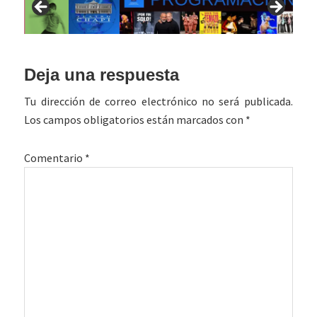
Interacciones
Deja una respuesta
con
Tu dirección de correo electrónico no será publicada.
los
Los campos obligatorios están marcados con
*
lectores
Comentario
*