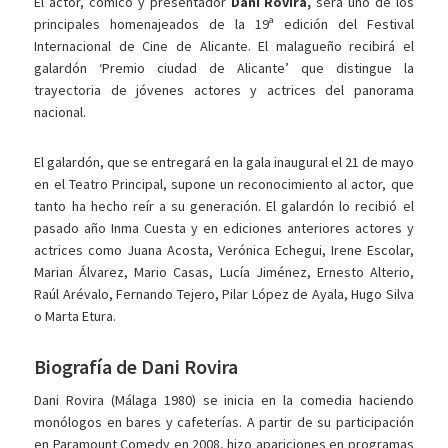
El actor, cómico y presentador
Dani Rovira,
será uno de los
principales homenajeados de la 19ª edición del Festival
Internacional de Cine de Alicante. El malagueño recibirá el
galardón ‘Premio ciudad de Alicante’ que distingue la
trayectoria de jóvenes actores y actrices del panorama
nacional.
El galardón, que se entregará en la gala inaugural el 21 de mayo
en el Teatro Principal, supone un reconocimiento al actor, que
tanto ha hecho reír a su generación. El galardón lo recibió el
pasado año Inma Cuesta y en ediciones anteriores actores y
actrices como Juana Acosta, Verónica Echegui, Irene Escolar,
Marian Álvarez, Mario Casas, Lucía Jiménez, Ernesto Alterio,
Raúl Arévalo, Fernando Tejero, Pilar López de Ayala, Hugo Silva
o Marta Etura.
Biografía de Dani Rovira
Dani Rovira (Málaga 1980) se inicia en la comedia haciendo
monólogos en bares y cafeterías. A partir de su participación
en Paramount Comedy en 2008, hizo apariciones en programas