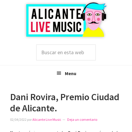
Saltar
Saltar
Saltar
a
al
a
la
contenido
la
navegación
principal
barra
principal
lateral
principal
Buscar
en
esta
web
Menu
Dani Rovira, Premio Ciudad
de Alicante.
02/04/2022
por
Alicante Live Music
Deja un comentario