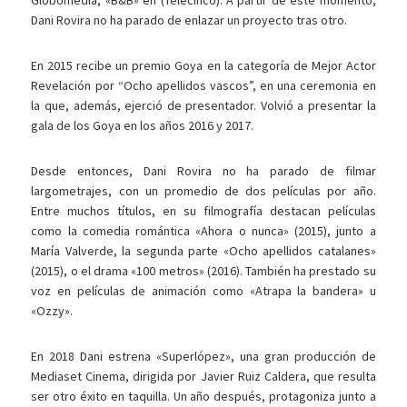
Globomedia, «B&B» en (Telecinco). A partir de este momento,
Dani Rovira no ha parado de enlazar un proyecto tras otro.
En 2015 recibe un premio Goya en la categoría de Mejor Actor
Revelación por “Ocho apellidos vascos”, en una ceremonia en
la que, además, ejerció de presentador. Volvió a presentar la
gala de los Goya en los años 2016 y 2017.
Desde entonces, Dani Rovira no ha parado de filmar
largometrajes, con un promedio de dos películas por año.
Entre muchos títulos, en su filmografía destacan películas
como la comedia romántica «Ahora o nunca» (2015), junto a
María Valverde, la segunda parte «Ocho apellidos catalanes»
(2015), o el drama «100 metros» (2016). También ha prestado su
voz en películas de animación como «Atrapa la bandera» u
«Ozzy».
En 2018 Dani estrena «Superlópez», una gran producción de
Mediaset Cinema, dirigida por Javier Ruiz Caldera, que resulta
ser otro éxito en taquilla. Un año después, protagoniza junto a