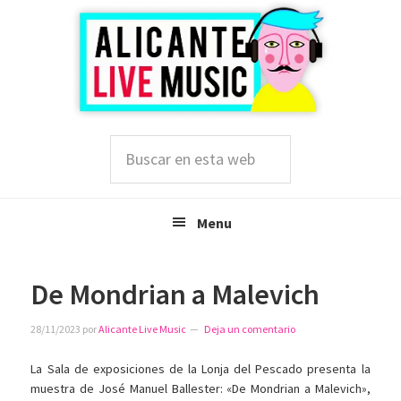
Saltar
Saltar
Saltar
a
al
a
la
contenido
la
navegación
principal
barra
principal
lateral
principal
Buscar
en
esta
web
Menu
De Mondrian a Malevich
28/11/2023
por
Alicante Live Music
Deja un comentario
La Sala de exposiciones de la Lonja del Pescado presenta la
muestra de José Manuel Ballester: «De Mondrian a Malevich»,