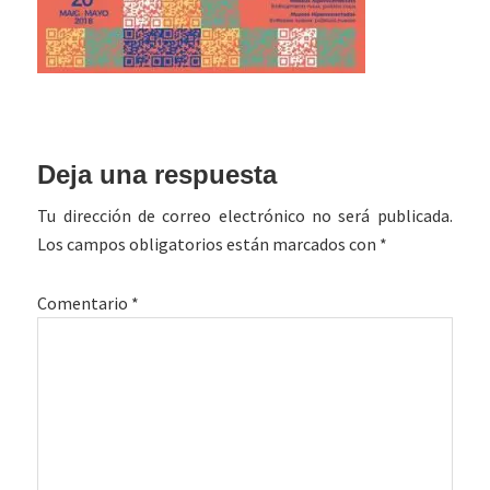
Interacciones
Deja una respuesta
con
Tu dirección de correo electrónico no será publicada.
los
Los campos obligatorios están marcados con
*
lectores
Comentario
*