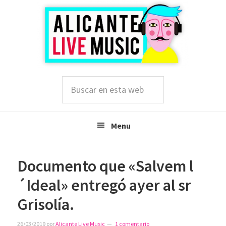
Saltar
Saltar
Saltar
a
al
a
la
contenido
la
navegación
principal
barra
principal
lateral
principal
Buscar
en
esta
web
Menu
Documento que «Salvem l
´Ideal» entregó ayer al sr
Grisolía.
26/03/2019
por
Alicante Live Music
1 comentario