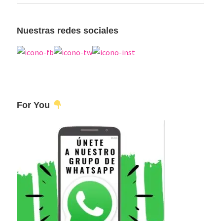
esta
principal
web
Nuestras redes sociales
For You