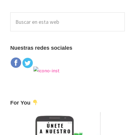
Barra
Buscar
lateral
en
esta
principal
web
Nuestras redes sociales
For You