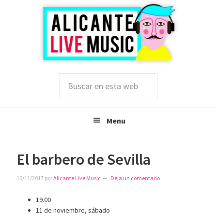
Saltar
Saltar
Saltar
a
al
a
la
contenido
la
navegación
principal
barra
principal
lateral
principal
Buscar
en
esta
web
Menu
El barbero de Sevilla
10/11/2017
por
Alicante Live Music
Deja un comentario
19.00
11 de noviembre, sábado