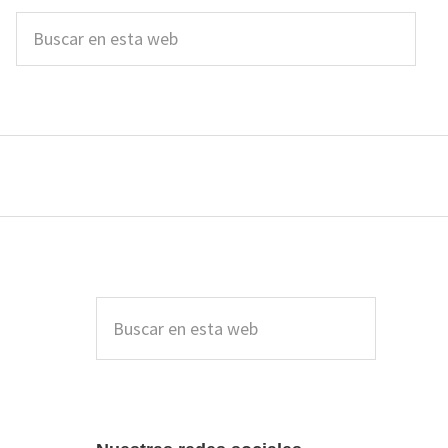
Buscar
en
esta
web
Barra
lateral
Buscar
en
principal
esta
web