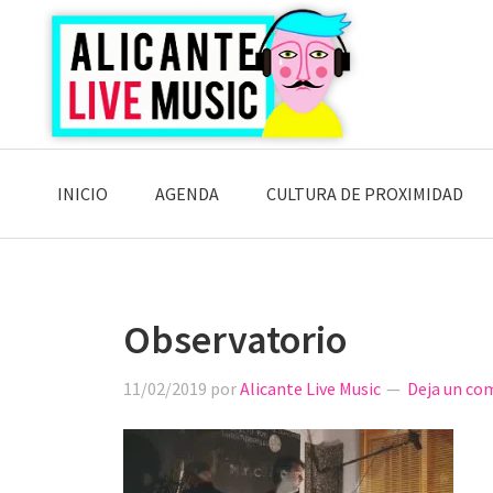
Saltar
Saltar
Saltar
a
al
a
la
contenido
la
navegación
principal
barra
principal
lateral
principal
INICIO
AGENDA
CULTURA DE PROXIMIDAD
Observatorio
11/02/2019
por
Alicante Live Music
Deja un co