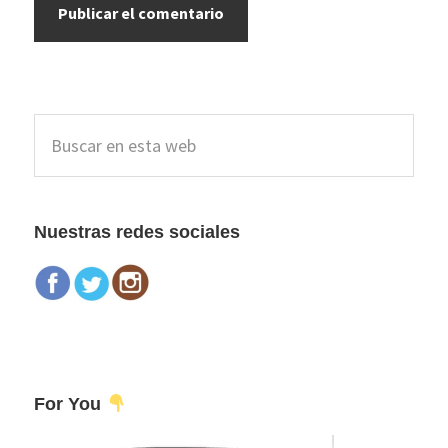
Barra
Buscar
lateral
en
esta
principal
web
Nuestras redes sociales
For You