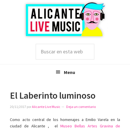
Saltar
Saltar
Saltar
a
al
a
la
contenido
la
navegación
principal
barra
principal
lateral
principal
Buscar
en
esta
web
Menu
El Laberinto luminoso
20/11/2017
por
Alicante Live Music
Deja un comentario
Como acto central de los homenajes a Emilio Varela en la
ciudad de Alicante , el
Museo Bellas Artes Gravina de