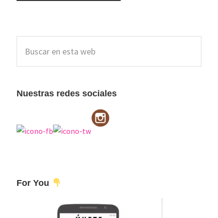
Barra
Buscar
lateral
en
esta
principal
web
Nuestras redes sociales
For You