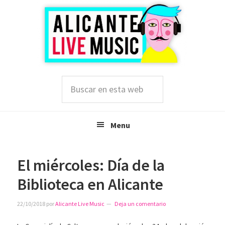
Saltar
Saltar
Saltar
a
al
a
la
contenido
la
navegación
principal
barra
principal
lateral
principal
Buscar
en
esta
web
Menu
El miércoles: Día de la
Biblioteca en Alicante
22/10/2018
por
Alicante Live Music
Deja un comentario