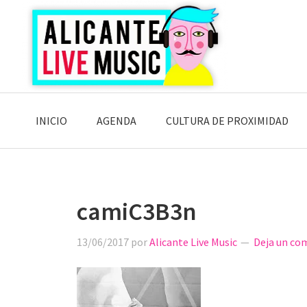
Saltar
Saltar
Saltar
a
al
a
la
contenido
la
navegación
principal
barra
principal
lateral
principal
INICIO
AGENDA
CULTURA DE PROXIMIDAD
camiC3B3n
13/06/2017
por
Alicante Live Music
Deja un co