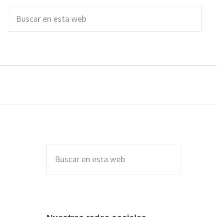
Buscar
en
esta
web
Barra
lateral
Buscar
en
principal
esta
web