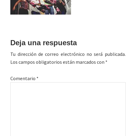
Interacciones
Deja una respuesta
con
Tu dirección de correo electrónico no será publicada.
los
Los campos obligatorios están marcados con
*
lectores
Comentario
*