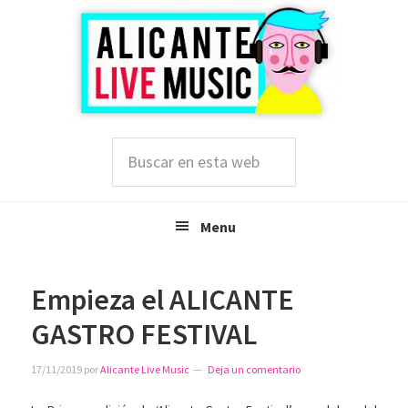
Saltar
Saltar
Saltar
a
al
a
la
contenido
la
navegación
principal
barra
principal
lateral
principal
Buscar
en
esta
web
Menu
Empieza el ALICANTE
GASTRO FESTIVAL
17/11/2019
por
Alicante Live Music
Deja un comentario